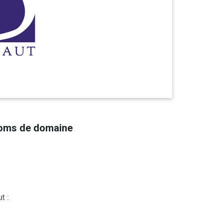
noms de domaine
t :