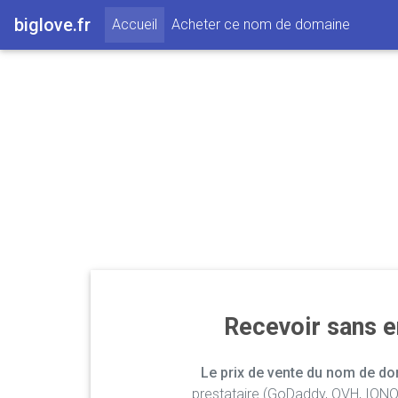
biglove.fr
(current)
Accueil
Acheter ce nom de domaine
Recevoir sans 
Le prix de vente du nom de dom
prestataire (GoDaddy, OVH, IONOS