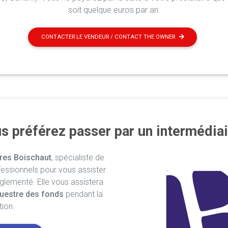
soit quelque euros par an.
CONTACTER LE VENDEUR / CONTACT THE OWNER
s préférez passer par un intermédiai
res Boischaut
, spécialiste de
fessionnels pour vous assister
églementé. Elle vous assistera
uestre des fonds
pendant la
tion.