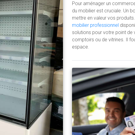
Pour aménager un commerce et 
du mobilier est cruciale. Un b
mettre en valeur vos produits.
mobilier professionnel
disponi
solutions pour votre point de 
comptoirs ou de vitrines. Il f
espace.