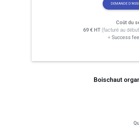
DEMANDE D'ASS
Coût du se
69 € HT
(facturé au débu
+
Success fee
Boischaut orga
Qu